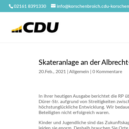
02161 8391330
info@korschenbroich.cdu-korschen
Skateranlage an der Albrecht
20.Feb., 2021
|
Allgemein
|
0 Kommentare
In ihrer heutigen Ausgabe berichtet die RP 
Dürer-Str. aufgrund von Streitigkeiten zwis
höchstunglückliche Entwicklung. Wir bedaue
Beteiligten nicht erfolgreich waren.
Kinder und Jugendliche sind das Zukunftskapi
leiden sie enorm. Deshalb brauchen Sie Orte 