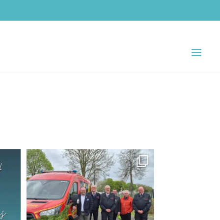
hne
Tag der offenen Tür bei der
Freiwilligen
...
Apr. 19