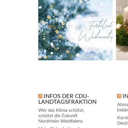
Liebe
...
Dez. 24
INFOS DER CDU-
I
LANDTAGSFRAKTION
Ahma
bekä
Wer das Klima schützt,
schützt die Zukunft
Karst
Nordrhein-Westfalens
Deuts