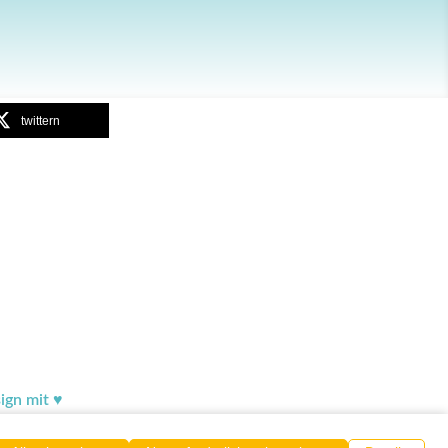
twittern
gn mit ♥