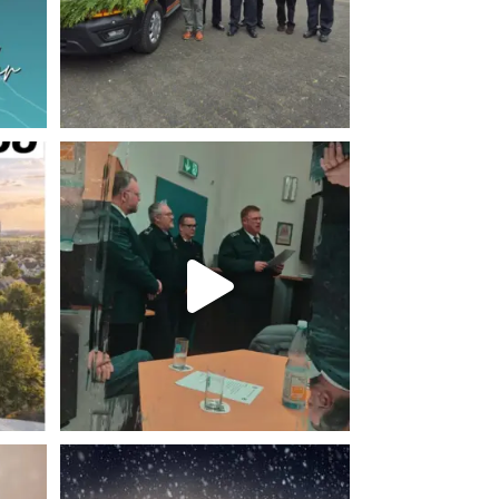
n
Feb. 22
.
Einen schönen 2. Advent!
Zwei Kerzen
...