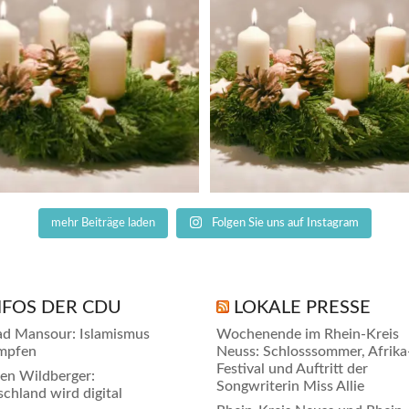
Mit dem dritten Licht
...
Dez. 21
Dez. 14
mehr Beiträge laden
Folgen Sie uns auf Instagram
NFOS DER CDU
LOKALE PRESSE
d Mansour: Islamismus
Wochenende im Rhein-Kreis
mpfen
Neuss: Schlosssommer, Afrika
Festival und Auftritt der
en Wildberger:
Songwriterin Miss Allie
chland wird digital