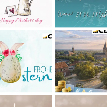
Frohe Ostern aus
Der Haushalt 2026 ist kei
Korschenbroich!
gewöhnlicher Haushalt.
..
...
März 3
Apr. 5
3. Advent
Mit dem 4. Advent rückt
...