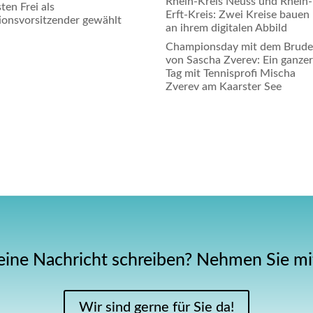
Rhein-Kreis Neuss und Rhein-
ten Frei als
Erft-Kreis: Zwei Kreise bauen
ionsvorsitzender gewählt
an ihrem digitalen Abbild
Championsday mit dem Brude
von Sascha Zverev: Ein ganze
Tag mit Tennisprofi Mischa
Zverev am Kaarster See
eine Nachricht schreiben? Nehmen Sie mit
Wir sind gerne für Sie da!