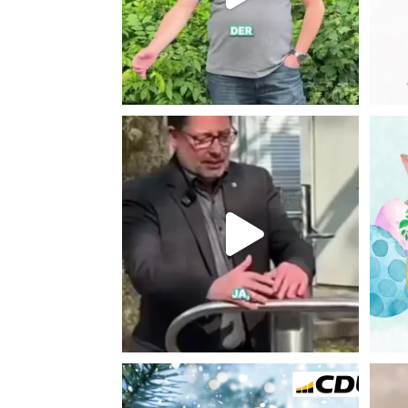
Gestern, am Mittwoch, fanden die
alljährlichen
...
Apr. 15
Frohe Weihnachten!