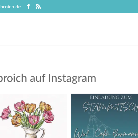
broich.de
roich auf Instagram
les Gute zum Muttertag!
Bock auf Politik – aber o
langweilige Reden?
...
Heute
...
Apr. 27
Mai 10