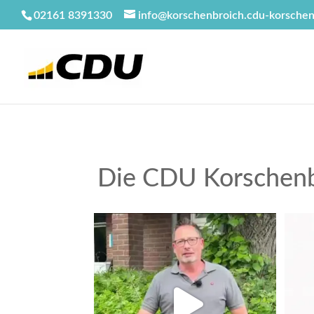
02161 8391330
info@korschenbroich.cdu-korschen
Die CDU Korschenb
Der Stadtrat von Korschenbroich
Al
hat die Beiträge
...
Mai 12